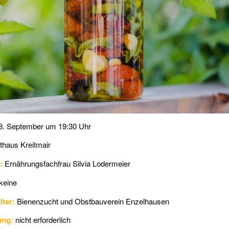
Bild von Sepp auf 
8. September um 19:30 Uhr
haus Kreitmair
:
Ernährungsfachfrau Silvia Lodermeier
keine
lter:
Bienenzucht und Obstbauverein Enzelhausen
ung:
nicht erforderlich