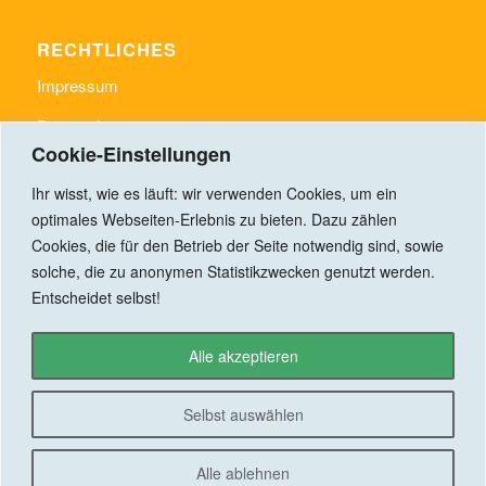
RECHTLICHES
Impressum
Datenschutz
Cookie-Einstellungen
Ihr wisst, wie es läuft: wir verwenden Cookies, um ein
optimales Webseiten-Erlebnis zu bieten. Dazu zählen
Cookies, die für den Betrieb der Seite notwendig sind, sowie
LINKS
solche, die zu anonymen Statistikzwecken genutzt werden.
www.gemeinde-rudelzhausen.de
Entscheidet selbst!
Der Schimmelbote
https://hiphiphallertau.de/
Alle akzeptieren
Selbst auswählen
Alle ablehnen