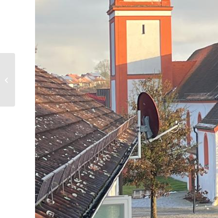
20. Dezember:
Winterweihnacht vom
Enzelhauser e.V.