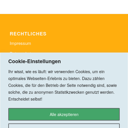
RECHTLICHES
Impressum
Datenschutz
Cookie-Einstellungen
Ihr wisst, wie es läuft: wir verwenden Cookies, um ein
optimales Webseiten-Erlebnis zu bieten. Dazu zählen
Cookies, die für den Betrieb der Seite notwendig sind, sowie
LINKS
solche, die zu anonymen Statistikzwecken genutzt werden.
www.gemeinde-rudelzhausen.de
Entscheidet selbst!
Der Schimmelbote
https://hiphiphallertau.de/
Alle akzeptieren