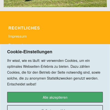
RECHTLICHES
Impressum
Datenschutz
Cookie-Einstellungen
Ihr wisst, wie es läuft: wir verwenden Cookies, um ein
optimales Webseiten-Erlebnis zu bieten. Dazu zählen
Cookies, die für den Betrieb der Seite notwendig sind, sowie
LINKS
solche, die zu anonymen Statistikzwecken genutzt werden.
www.gemeinde-rudelzhausen.de
Entscheidet selbst!
Der Schimmelbote
https://hiphiphallertau.de/
Alle akzeptieren