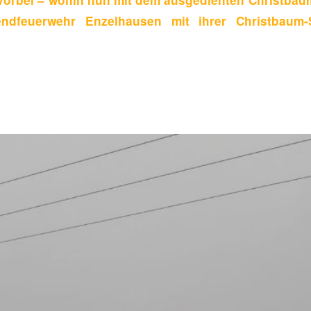
ndfeuerwehr Enzelhausen mit ihrer Christbaum-