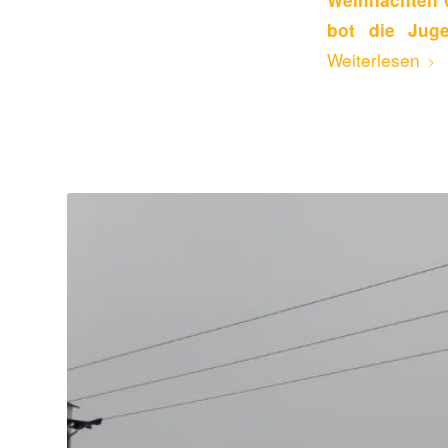
bot die Juge
Weiterlesen