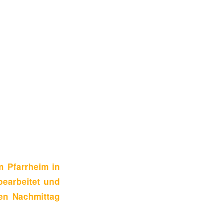
m Pfarrheim in
earbeitet und
hen Nachmittag