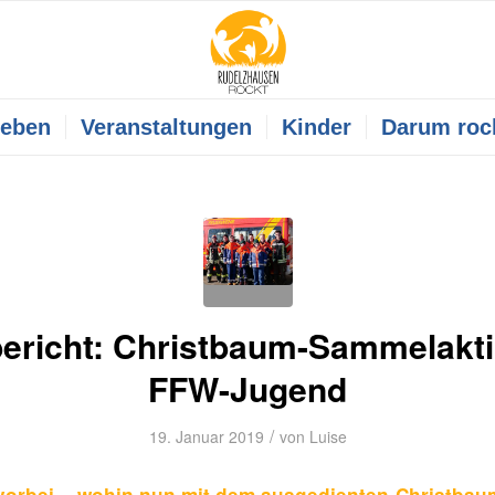
leben
Veranstaltungen
Kinder
Darum roc
ericht: Christbaum-Sammelakti
FFW-Jugend
/
19. Januar 2019
von
Luise
vorbei – wohin nun mit dem ausgedienten Christbau