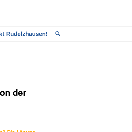
kt Rudelzhausen!
on der
m? Die Lösung